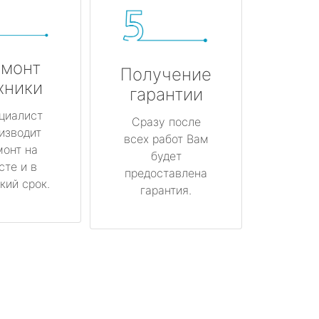
монт
Получение
хники
гарантии
циалист
Сразу после
изводит
всех работ Вам
монт на
будет
сте и в
предоставлена
кий срок.
гарантия.