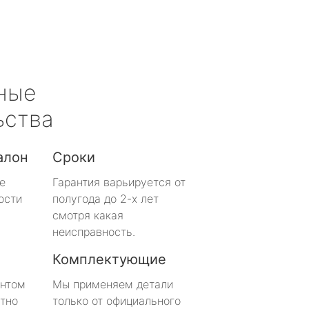
ные
ьства
алон
Сроки
е
Гарантия варьируется от
ости
полугода до 2-х лет
смотря какая
неисправность.
Комплектующие
онтом
Мы применяем детали
тно
только от официального