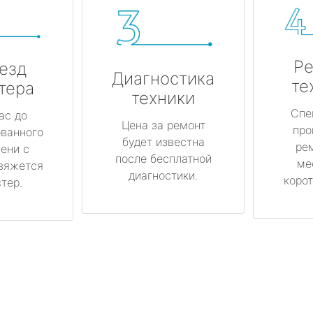
Ре
езд
Диагностика
те
тера
техники
Спе
ас до
Цена за ремонт
про
ованного
будет известна
ре
ени с
после бесплатной
ме
вяжется
диагностики.
корот
тер.