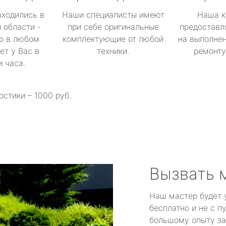
аходились в
Наши специалисты имеют
Наша к
 области -
при себе оригинальные
предоставл
р в любом
комплектующие от любой
на выполнен
ет у Вас в
техники.
ремонту 
и часа.
остики – 1000 руб.
Вызвать 
Наш мастер будет 
бесплатно и не с п
большому опыту за