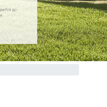
рется до
я.