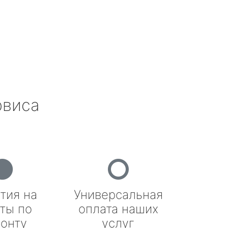
рвиса
тия на
Универсальная
ты по
оплата наших
онту
услуг