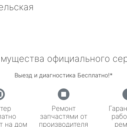
ельская
мущества официального се
Выезд и диагностика Бесплатно!*
тер
Ремонт
Гаран
латно
запчастями от
рабо
т на дом
производителя
рем