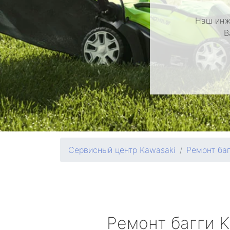
Наш инж
В
Сервисный центр Kawasaki
Ремонт баг
Ремонт багги
K