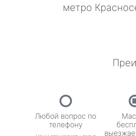
метро Краснос
Преи
Любой вопрос по
Мас
телефону
бесп
выезжае