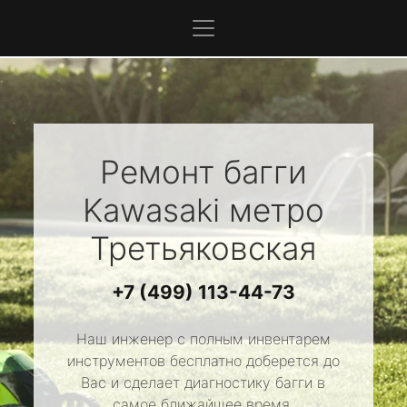
Ремонт багги
Kawasaki
метро
Третьяковская
+7 (499) 113-44-73
Наш инженер с полным инвентарем
инструментов бесплатно доберется до
Вас и сделает диагностику багги в
самое ближайшее время.