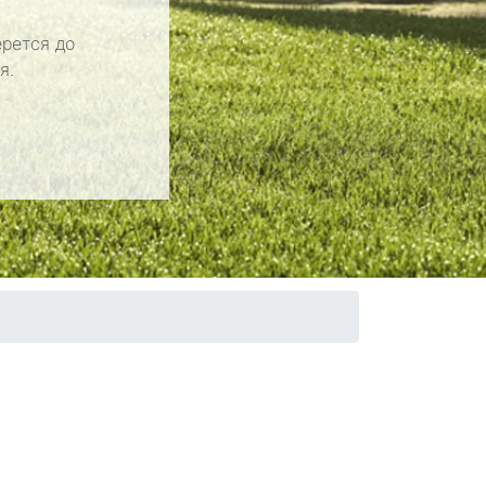
рется до
я.