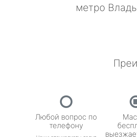
метро Влад
Преи
Любой вопрос по
Мас
телефону
бесп
выезжае