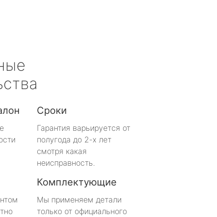
ные
ьства
алон
Сроки
е
Гарантия варьируется от
ости
полугода до 2-х лет
смотря какая
неисправность.
Комплектующие
онтом
Мы применяем детали
тно
только от официального