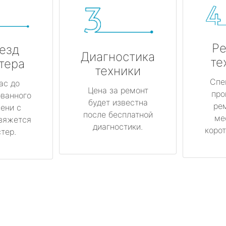
Ре
езд
Диагностика
те
тера
техники
Спе
ас до
Цена за ремонт
про
ованного
будет известна
ре
ени с
после бесплатной
ме
вяжется
диагностики.
корот
тер.