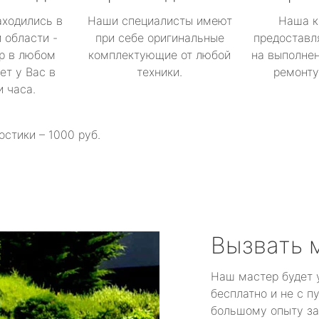
аходились в
Наши специалисты имеют
Наша к
 области -
при себе оригинальные
предоставл
р в любом
комплектующие от любой
на выполнен
ет у Вас в
техники.
ремонту 
и часа.
остики – 1000 руб.
Вызвать 
Наш мастер будет 
бесплатно и не с п
большому опыту за