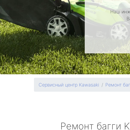
Наш инж
В
Сервисный центр Kawasaki
Ремонт баг
Ремонт багги
K