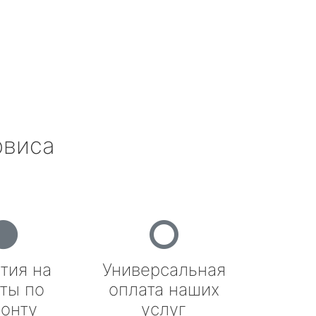
рвиса
тия на
Универсальная
ты по
оплата наших
онту
услуг