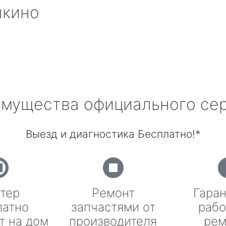
ыкино
мущества официального се
Выезд и диагностика Бесплатно!*
тер
Ремонт
Гаран
латно
запчастями от
рабо
т на дом
производителя
рем