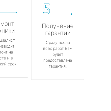
монт
Получение
хники
гарантии
циалист
Сразу после
изводит
всех работ Вам
монт на
будет
сте и в
предоставлена
кий срок.
гарантия.