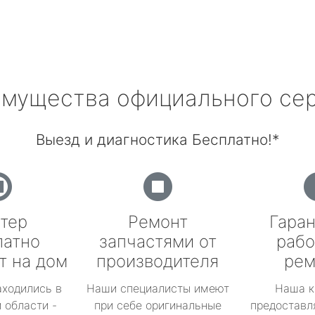
мущества официального се
Выезд и диагностика Бесплатно!*
тер
Ремонт
Гаран
латно
запчастями от
рабо
т на дом
производителя
рем
аходились в
Наши специалисты имеют
Наша к
 области -
при себе оригинальные
предоставл