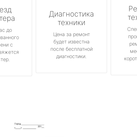
Ре
езд
Диагностика
те
тера
техники
Спе
ас до
Цена за ремонт
про
ованного
будет известна
ре
ени с
после бесплатной
ме
вяжется
диагностики.
корот
тер.