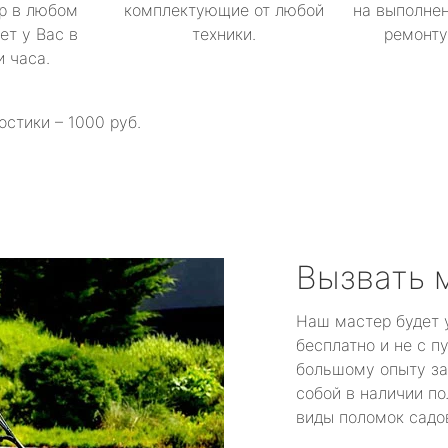
р в любом
комплектующие от любой
на выполнен
ет у Вас в
техники.
ремонту 
и часа.
остики – 1000 руб.
Вызвать 
Наш мастер будет 
бесплатно и не с п
большому опыту за
собой в наличии по
виды поломок садов