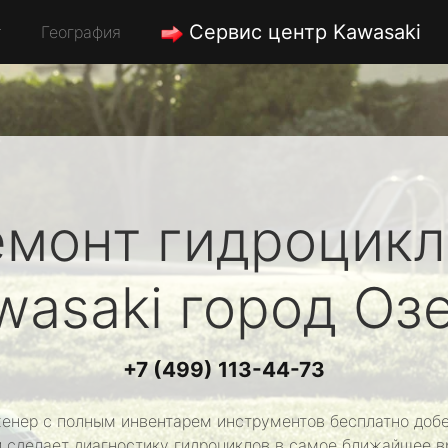
Сервис центр Kawasaki
География
емонт гидроцикл
wasaki
город Оз
+7 (499) 113-44-73
енер с полным инвентарем инструментов бесплатно добе
и сделает диагностику гидроциклов в самое ближайшее в