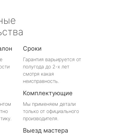
ные
ьства
алон
Сроки
е
Гарантия варьируется от
ости
полугода до 2-х лет
смотря какая
неисправность.
Комплектующие
онтом
Мы применяем детали
тно
только от официального
тику.
производителя.
Выезд мастера