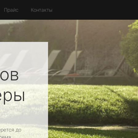
Прайс
Контакты
ов
еры
рется до
ремя.