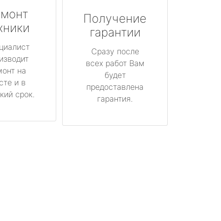
монт
Получение
хники
гарантии
циалист
Сразу после
изводит
всех работ Вам
монт на
будет
сте и в
предоставлена
кий срок.
гарантия.