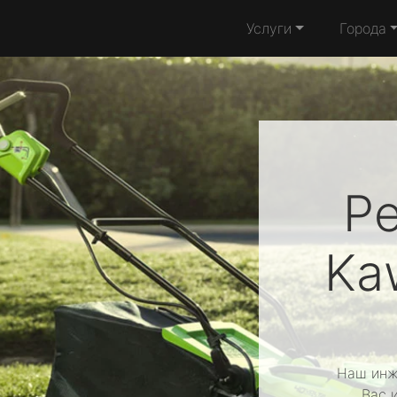
Услуги
Города
Р
Ka
Наш инж
Вас 