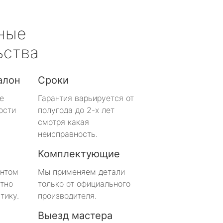
ные
ьства
алон
Сроки
е
Гарантия варьируется от
ости
полугода до 2-х лет
смотря какая
неисправность.
Комплектующие
онтом
Мы применяем детали
тно
только от официального
тику.
производителя.
Выезд мастера