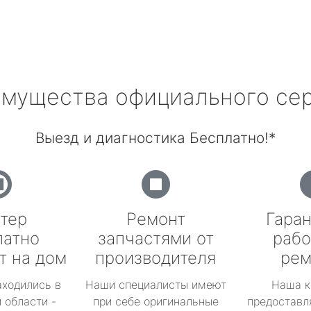
мущества официального се
Выезд и диагностика Бесплатно!*
тер
Ремонт
Гаран
латно
запчастями от
рабо
т на дом
производителя
рем
аходились в
Наши специалисты имеют
Наша к
 области -
при себе оригинальные
предоставл