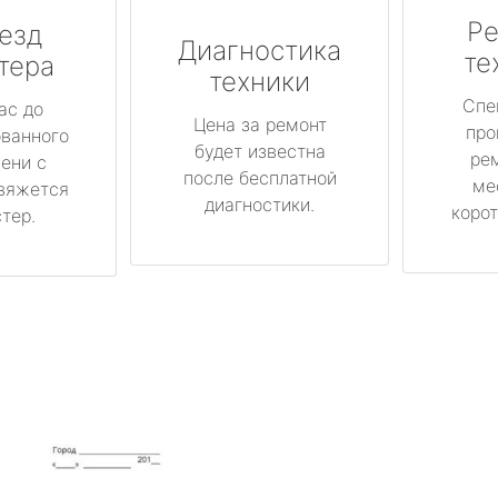
Ре
езд
Диагностика
те
тера
техники
Спе
ас до
Цена за ремонт
про
ованного
будет известна
ре
ени с
после бесплатной
ме
вяжется
диагностики.
корот
тер.