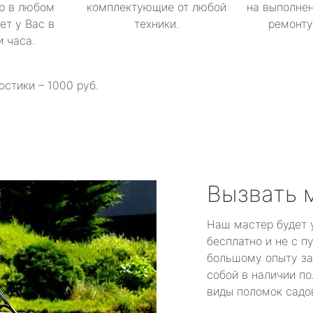
р в любом
комплектующие от любой
на выполнен
ет у Вас в
техники.
ремонту 
и часа.
остики – 1000 руб.
Вызвать 
Наш мастер будет 
бесплатно и не с п
большому опыту за
собой в наличии по
виды поломок садов