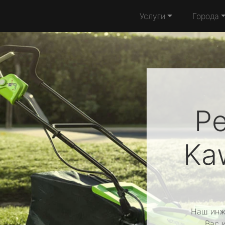
Услуги
Города
Р
Ka
Наш инж
Вас 