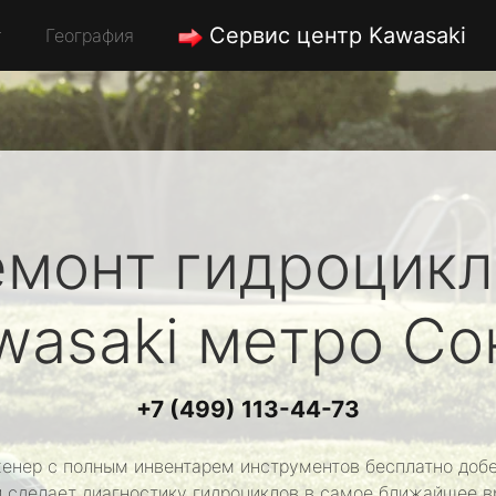
Сервис центр Kawasaki
География
емонт гидроцикл
wasaki
метро Со
+7 (499) 113-44-73
енер с полным инвентарем инструментов бесплатно добе
и сделает диагностику гидроциклов в самое ближайшее в