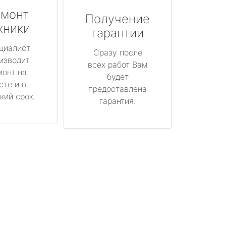
монт
Получение
хники
гарантии
циалист
Сразу после
изводит
всех работ Вам
монт на
будет
сте и в
предоставлена
кий срок.
гарантия.