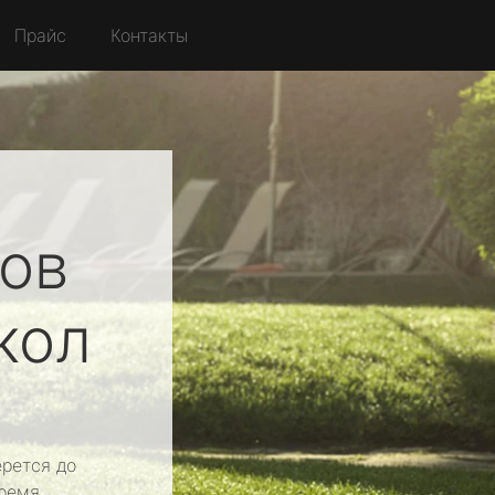
Прайс
Контакты
ов
кол
рется до
ремя.